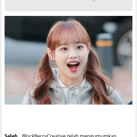
Seleb _
BlockBerryCreative telah mengumumkan