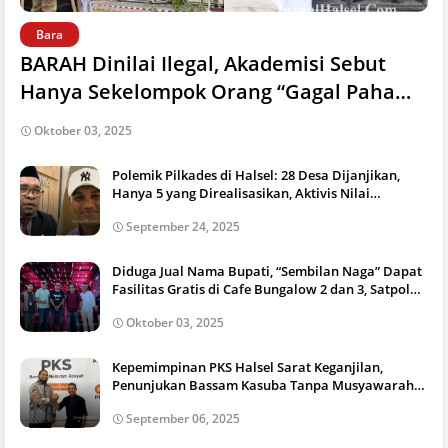
Bara
BARAH Dinilai Ilegal, Akademisi Sebut
Hanya Sekelompok Orang “Gagal Paham”
Cari Panggung Politik.
Oktober 03, 2025
Polemik Pilkades di Halsel: 28 Desa Dijanjikan,
Hanya 5 yang Direalisasikan, Aktivis Nilai
Pemerintah Bermain Isu Murahan.
September 24, 2025
Diduga Jual Nama Bupati, “Sembilan Naga” Dapat
Fasilitas Gratis di Cafe Bungalow 2 dan 3, Satpol
PP Ikut Terseret Suap.
Oktober 03, 2025
Kepemimpinan PKS Halsel Sarat Keganjilan,
Penunjukan Bassam Kasuba Tanpa Musyawarah
Picu Tanda Tanya.
September 06, 2025